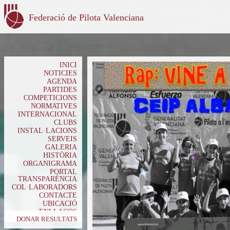
Federació de Pilota Valenciana
INICI
NOTICIES
AGENDA
PARTIDES
COMPETICIONS
NORMATIVES
INTERNACIONAL
CLUBS
INSTAL·LACIONS
SERVEIS
GALERIA
HISTÒRIA
ORGANIGRAMA
PORTAL
TRANSPARÈNCIA
COL·LABORADORS
CONTACTE
UBICACIÓ
ENLLAÇOS
DONAR RESULTATS