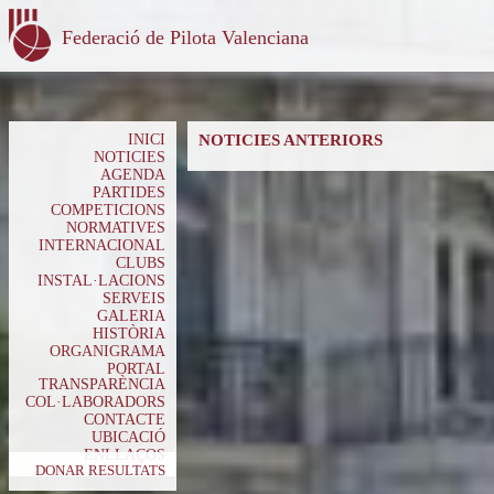
Federació de Pilota Valenciana
INICI
NOTICIES ANTERIORS
NOTICIES
AGENDA
PARTIDES
COMPETICIONS
NORMATIVES
INTERNACIONAL
CLUBS
INSTAL·LACIONS
SERVEIS
GALERIA
HISTÒRIA
ORGANIGRAMA
PORTAL
TRANSPARÈNCIA
COL·LABORADORS
CONTACTE
UBICACIÓ
ENLLAÇOS
DONAR RESULTATS