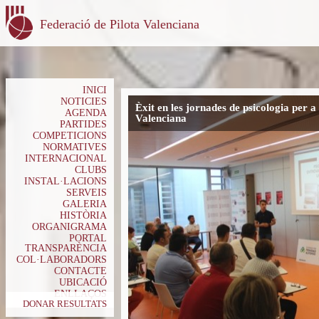
Federació de Pilota Valenciana
INICI
NOTICIES
Èxit en les jornades de psicologia per a 
AGENDA
Valenciana
PARTIDES
COMPETICIONS
NORMATIVES
INTERNACIONAL
CLUBS
INSTAL·LACIONS
SERVEIS
GALERIA
HISTÒRIA
ORGANIGRAMA
PORTAL
TRANSPARÈNCIA
COL·LABORADORS
CONTACTE
UBICACIÓ
ENLLAÇOS
DONAR RESULTATS