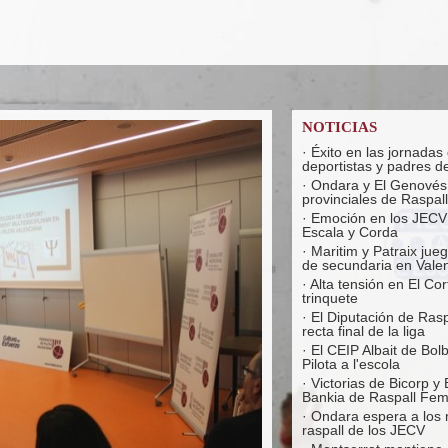
NOTICIAS
·
Éxito en las jornadas
deportistas y padres de
·
Ondara y El Genovés t
provinciales de Raspall
·
Emoción en los JECV
Escala y Corda
·
Maritim y Patraix jueg
de secundaria en Vale
·
Alta tensión en El Co
trinquete
·
El Diputación de Ras
recta final de la liga
·
El CEIP Albait de Bol
Pilota a l'escola
·
Victorias de Bicorp y 
Bankia de Raspall Fe
·
Ondara espera a los 
raspall de los JECV