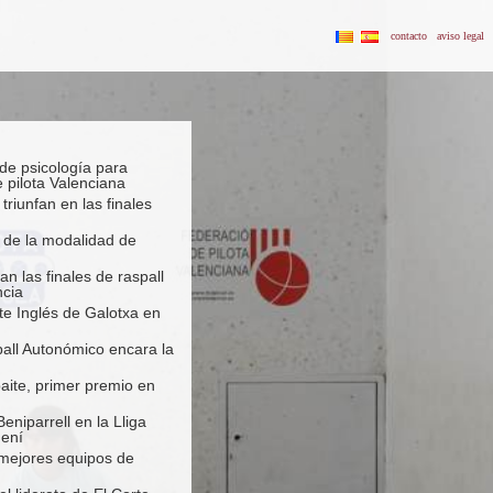
contacto
aviso legal
 de psicología para
 pilota Valenciana
riunfan en las finales
 de la modalidad de
an las finales de raspall
ncia
rte Inglés de Galotxa en
pall Autonómico encara la
baite, primer premio en
Beniparrell en la Lliga
mení
mejores equipos de