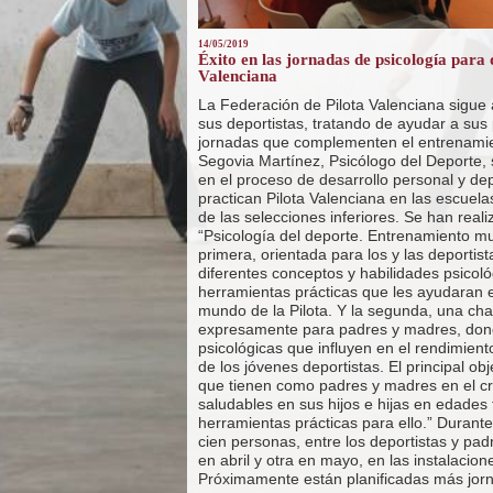
14/05/2019
Éxito en las jornadas de psicología para 
Valenciana
La Federación de Pilota Valenciana sigue
sus deportistas, tratando de ayudar a sus
jornadas que complementen el entrenamien
Segovia Martínez, Psicólogo del Deporte, 
en el proceso de desarrollo personal y dep
practican Pilota Valenciana en las escuela
de las selecciones inferiores. Se han reali
“Psicología del deporte. Entrenamiento mult
primera, orientada para los y las deportist
diferentes conceptos y habilidades psicoló
herramientas prácticas que les ayudaran e
mundo de la Pilota. Y la segunda, una char
expresamente para padres y madres, dond
psicológicas que influyen en el rendimient
de los jóvenes deportistas. El principal ob
que tienen como padres y madres en el cr
saludables en sus hijos e hijas en edades
herramientas prácticas para ello.” Durant
cien personas, entre los deportistas y pad
en abril y otra en mayo, en las instalacion
Próximamente están planificadas más jorn