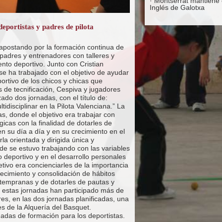
·
Montserrat mantiene e
Inglés de Galotxa
deportistas y padres de pilota
 apostando por la formación continua de
 padres y entrenadores con talleres y
to deportivo. Junto con Cristian
se ha trabajado con el objetivo de ayudar
ortivo de los chicos y chicas que
s de tecnificación, Cespiva y jugadores
zado dos jornadas, con el título de:
idisciplinar en la Pilota Valenciana.” La
as, donde el objetivo era trabajar con
gicas con la finalidad de dotarles de
n su día a día y en su crecimiento en el
la orientada y dirigida única y
e se estuvo trabajando con las variables
o deportivo y en el desarrollo personales
jetivo era concienciarles de la importancia
ecimiento y consolidación de hábitos
 tempranas y de dotarles de pautas y
e estas jornadas han participado más de
res, en las dos jornadas planificadas, una
es de la Alquería del Basquet.
adas de formación para los deportistas.