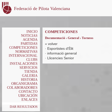
Federació de Pilota Valenciana
INICIO
COMPETICIONES
NOTICIAS
Documentació › General › Torneos
AGENDA
PARTIDAS
«
volver
COMPETICIONES
·
Esportistes d'Èlit
NORMATIVAS
·
informació general
INTERNACIONAL
·
Llicencies Senior
CLUBS
INSTALACIONES
SERVICIOS
TIENDA
GALERIA
HISTORIA
ORGANIGRAMA
COLABORADORES
CONTACTO
UBICACIÓN
ENLACES
DAR RESULTADOS