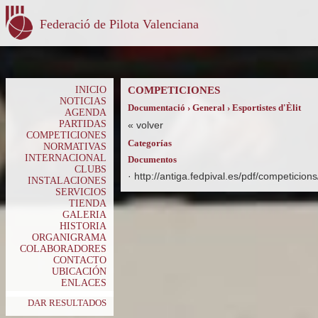
Federació de Pilota Valenciana
INICIO
COMPETICIONES
NOTICIAS
Documentació › General › Esportistes d'Èlit
AGENDA
PARTIDAS
«
volver
COMPETICIONES
Categorías
NORMATIVAS
INTERNACIONAL
Documentos
CLUBS
·
http://antiga.fedpival.es/pdf/competicion
INSTALACIONES
SERVICIOS
TIENDA
GALERIA
HISTORIA
ORGANIGRAMA
COLABORADORES
CONTACTO
UBICACIÓN
ENLACES
DAR RESULTADOS