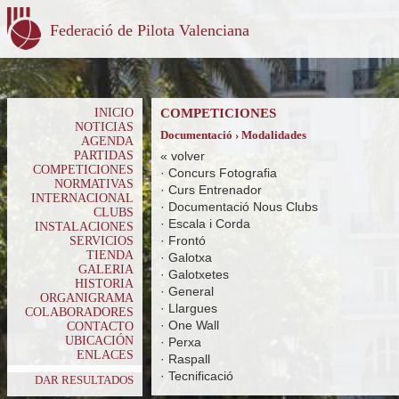
Federació de Pilota Valenciana
INICIO
COMPETICIONES
NOTICIAS
Documentació › Modalidades
AGENDA
PARTIDAS
«
volver
COMPETICIONES
·
Concurs Fotografia
NORMATIVAS
·
Curs Entrenador
INTERNACIONAL
·
Documentació Nous Clubs
CLUBS
·
Escala i Corda
INSTALACIONES
·
Frontó
SERVICIOS
TIENDA
·
Galotxa
GALERIA
·
Galotxetes
HISTORIA
·
General
ORGANIGRAMA
·
Llargues
COLABORADORES
·
One Wall
CONTACTO
UBICACIÓN
·
Perxa
ENLACES
·
Raspall
·
Tecnificació
DAR RESULTADOS