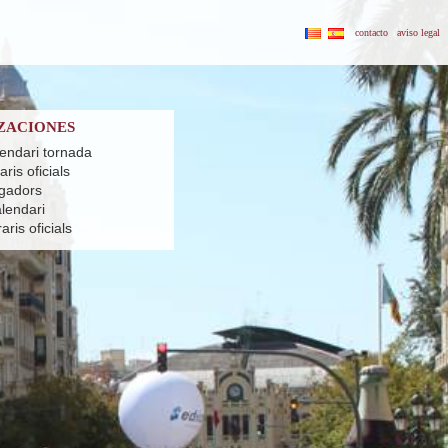
contacto
aviso legal
ZACIONES
lendari tornada
ris oficials
ugadors
alendari
ris oficials