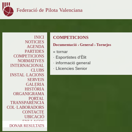
Federació de Pilota Valenciana
INICI
COMPETICIONS
NOTICIES
Documentació › General › Tornejos
AGENDA
PARTIDES
«
tornar
COMPETICIONS
·
Esportistes d'Èlit
NORMATIVES
·
informació general
INTERNACIONAL
·
Llicencies Senior
CLUBS
INSTAL·LACIONS
SERVEIS
GALERIA
HISTÒRIA
ORGANIGRAMA
PORTAL
TRANSPARÈNCIA
COL·LABORADORS
CONTACTE
UBICACIÓ
ENLLAÇOS
DONAR RESULTATS