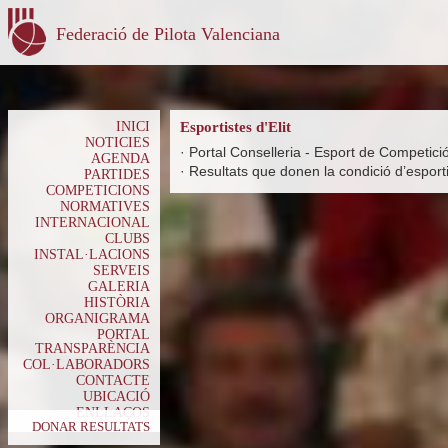
Federació de Pilota Valenciana
INICI
Esportistes d'Elit
NOTICIES
·
Portal Conselleria - Esport de Competici
AGENDA
·
Resultats que donen la condició d’esportis
PARTIDES
COMPETICIONS
NORMATIVES
INTERNACIONAL
CLUBS
INSTAL·LACIONS
SERVEIS
GALERIA
HISTÒRIA
ORGANIGRAMA
PORTAL
TRANSPARÈNCIA
COL·LABORADORS
CONTACTE
UBICACIÓ
ENLLAÇOS
DONAR RESULTATS