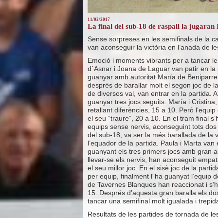
11/02/2017
La final del sub-18 de raspall la jugaran
Sense sorpreses en les semifinals de la c
van aconseguir la victòria en l’anada de le
Emoció i moments vibrants per a tancar les
d´Asnar i Joana de Laguar van patir en la s
guanyar amb autoritat María de Beniparrell 
després de barallar molt el segon joc de 
de diversos val, van entrar en la partida.
guanyar tres jocs seguits. María i Cristina
retallant diferències, 15 a 10. Però l’equi
el seu “traure”, 20 a 10. En el tram final 
equips sense nervis, aconseguint tots dos
del sub-18, va ser la més barallada de la
l’equador de la partida. Paula i Marta van 
guanyant els tres primers jocs amb gran au
llevar-se els nervis, han aconseguit empata
el seu millor joc. En el sisè joc de la parti
per equip, finalment l´ha guanyat l’equip
de Tavernes Blanques han reaccionat i s’h
15. Després d’aquesta gran baralla els dos
tancar una semifinal molt igualada i trepid
Resultats de les partides de tornada de les