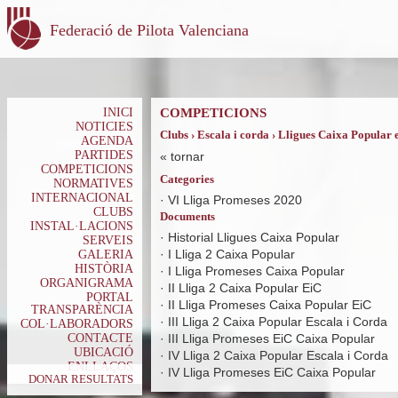
Federació de Pilota Valenciana
INICI
COMPETICIONS
NOTICIES
Clubs › Escala i corda › Lligues Caixa Popular 
AGENDA
PARTIDES
«
tornar
COMPETICIONS
Categories
NORMATIVES
INTERNACIONAL
·
VI Lliga Promeses 2020
CLUBS
Documents
INSTAL·LACIONS
·
Historial Lligues Caixa Popular
SERVEIS
·
I Lliga 2 Caixa Popular
GALERIA
HISTÒRIA
·
I Lliga Promeses Caixa Popular
ORGANIGRAMA
·
II Lliga 2 Caixa Popular EiC
PORTAL
·
II Lliga Promeses Caixa Popular EiC
TRANSPARÈNCIA
·
III Lliga 2 Caixa Popular Escala i Corda
COL·LABORADORS
CONTACTE
·
III Lliga Promeses EiC Caixa Popular
UBICACIÓ
·
IV Lliga 2 Caixa Popular Escala i Corda
ENLLAÇOS
·
IV Lliga Promeses EiC Caixa Popular
DONAR RESULTATS