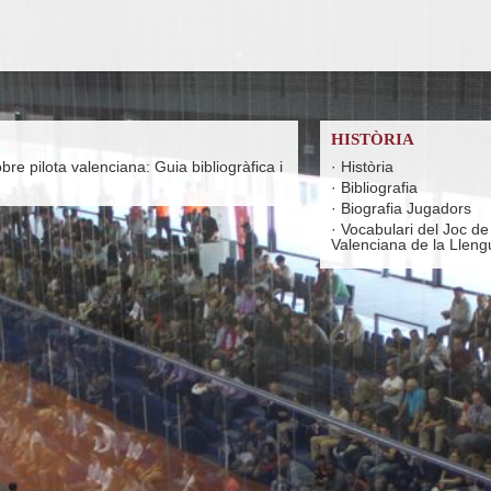
HISTÒRIA
re pilota valenciana: Guia bibliogràfica i
·
Història
·
Bibliografia
·
Biografia Jugadors
·
Vocabulari del Joc de
Valenciana de la Lleng