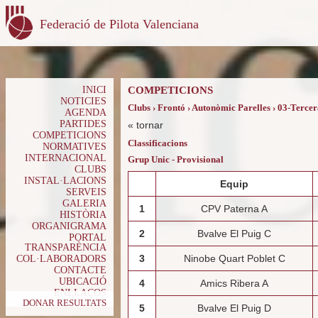
Federació de Pilota Valenciana
INICI
COMPETICIONS
NOTICIES
Clubs › Frontó › Autonòmic Parelles › 03-Terce
AGENDA
PARTIDES
«
tornar
COMPETICIONS
Classificacions
NORMATIVES
INTERNACIONAL
Grup Unic - Provisional
CLUBS
INSTAL·LACIONS
Equip
SERVEIS
GALERIA
1
CPV Paterna A
HISTÒRIA
ORGANIGRAMA
2
Bvalve El Puig C
PORTAL
TRANSPARÈNCIA
3
Ninobe Quart Poblet C
COL·LABORADORS
CONTACTE
UBICACIÓ
4
Amics Ribera A
ENLLAÇOS
DONAR RESULTATS
5
Bvalve El Puig D