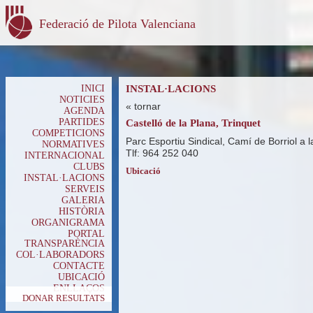
Federació de Pilota Valenciana
INICI
INSTAL·LACIONS
NOTICIES
« tornar
AGENDA
PARTIDES
Castelló de la Plana, Trinquet
COMPETICIONS
Parc Esportiu Sindical, Camí de Borriol a 
NORMATIVES
Tlf: 964 252 040
INTERNACIONAL
CLUBS
Ubicació
INSTAL·LACIONS
SERVEIS
GALERIA
HISTÒRIA
ORGANIGRAMA
PORTAL
TRANSPARÈNCIA
COL·LABORADORS
CONTACTE
UBICACIÓ
ENLLAÇOS
DONAR RESULTATS