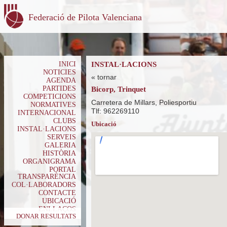
Federació de Pilota Valenciana
INICI
INSTAL·LACIONS
NOTICIES
« tornar
AGENDA
PARTIDES
Bicorp, Trinquet
COMPETICIONS
Carretera de Millars, Poliesportiu
NORMATIVES
Tlf: 962269110
INTERNACIONAL
CLUBS
Ubicació
INSTAL·LACIONS
SERVEIS
GALERIA
HISTÒRIA
ORGANIGRAMA
PORTAL
TRANSPARÈNCIA
COL·LABORADORS
CONTACTE
UBICACIÓ
ENLLAÇOS
DONAR RESULTATS