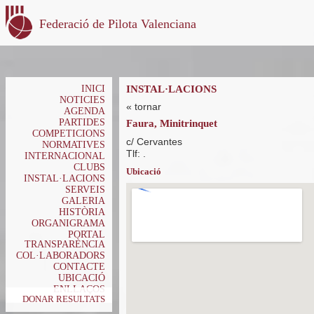
Federació de Pilota Valenciana
INICI
INSTAL·LACIONS
NOTICIES
« tornar
AGENDA
PARTIDES
Faura, Minitrinquet
COMPETICIONS
c/ Cervantes
NORMATIVES
Tlf: .
INTERNACIONAL
CLUBS
Ubicació
INSTAL·LACIONS
SERVEIS
GALERIA
HISTÒRIA
ORGANIGRAMA
PORTAL
TRANSPARÈNCIA
COL·LABORADORS
CONTACTE
UBICACIÓ
ENLLAÇOS
DONAR RESULTATS