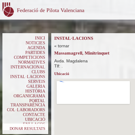
Federació de Pilota Valenciana
INICI
INSTAL·LACIONS
NOTICIES
« tornar
AGENDA
PARTIDES
Massamagrell, Minitrinquet
COMPETICIONS
Avda. Magdalena
NORMATIVES
Tlf: .
INTERNACIONAL
CLUBS
Ubicació
INSTAL·LACIONS
SERVEIS
GALERIA
HISTÒRIA
ORGANIGRAMA
PORTAL
TRANSPARÈNCIA
COL·LABORADORS
CONTACTE
UBICACIÓ
ENLLAÇOS
DONAR RESULTATS