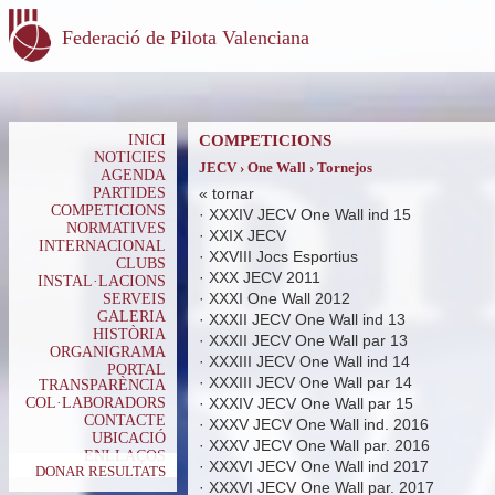
Federació de Pilota Valenciana
INICI
COMPETICIONS
NOTICIES
JECV › One Wall › Tornejos
AGENDA
PARTIDES
«
tornar
COMPETICIONS
·
XXXIV JECV One Wall ind 15
NORMATIVES
·
XXIX JECV
INTERNACIONAL
·
XXVIII Jocs Esportius
CLUBS
·
XXX JECV 2011
INSTAL·LACIONS
·
XXXI One Wall 2012
SERVEIS
GALERIA
·
XXXII JECV One Wall ind 13
HISTÒRIA
·
XXXII JECV One Wall par 13
ORGANIGRAMA
·
XXXIII JECV One Wall ind 14
PORTAL
·
XXXIII JECV One Wall par 14
TRANSPARÈNCIA
COL·LABORADORS
·
XXXIV JECV One Wall par 15
CONTACTE
·
XXXV JECV One Wall ind. 2016
UBICACIÓ
·
XXXV JECV One Wall par. 2016
ENLLAÇOS
·
XXXVI JECV One Wall ind 2017
DONAR RESULTATS
·
XXXVI JECV One Wall par. 2017