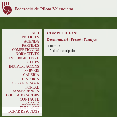
Federació de Pilota Valenciana
INICI
COMPETICIONS
NOTICIES
Documentació › Frontó › Tornejos
AGENDA
PARTIDES
«
tornar
COMPETICIONS
·
Full d'Inscripció
NORMATIVES
INTERNACIONAL
CLUBS
INSTAL·LACIONS
SERVEIS
GALERIA
HISTÒRIA
ORGANIGRAMA
PORTAL
TRANSPARÈNCIA
COL·LABORADORS
CONTACTE
UBICACIÓ
ENLLAÇOS
DONAR RESULTATS