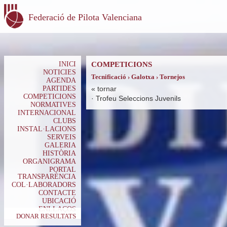
Federació de Pilota Valenciana
INICI
COMPETICIONS
NOTICIES
Tecnificació › Galotxa › Tornejos
AGENDA
PARTIDES
«
tornar
COMPETICIONS
·
Trofeu Seleccions Juvenils
NORMATIVES
INTERNACIONAL
CLUBS
INSTAL·LACIONS
SERVEIS
GALERIA
HISTÒRIA
ORGANIGRAMA
PORTAL
TRANSPARÈNCIA
COL·LABORADORS
CONTACTE
UBICACIÓ
ENLLAÇOS
DONAR RESULTATS