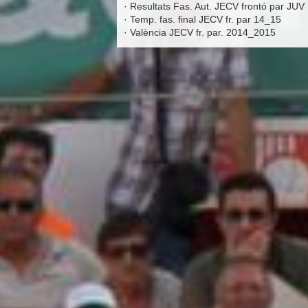
·
Resultats Fas. Aut. JECV frontó par JUV
·
Temp. fas. final JECV fr. par 14_15
·
València JECV fr. par. 2014_2015