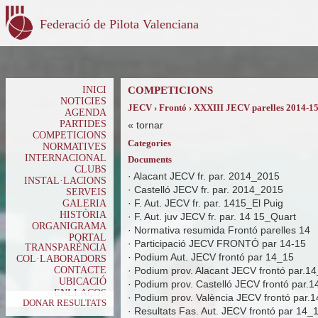
Federació de Pilota Valenciana
INICI
COMPETICIONS
NOTICIES
JECV › Frontó › XXXIII JECV parelles 2014-1
AGENDA
PARTIDES
«
tornar
COMPETICIONS
Categories
NORMATIVES
INTERNACIONAL
Documents
CLUBS
·
Alacant JECV fr. par. 2014_2015
INSTAL·LACIONS
·
Castelló JECV fr. par. 2014_2015
SERVEIS
·
F. Aut. JECV fr. par. 1415_El Puig
GALERIA
HISTÒRIA
·
F. Aut. juv JECV fr. par. 14 15_Quart
ORGANIGRAMA
·
Normativa resumida Frontó parelles 14
PORTAL
·
Participació JECV FRONTÓ par 14-15
TRANSPARÈNCIA
·
Podium Aut. JECV frontó par 14_15
COL·LABORADORS
CONTACTE
·
Podium prov. Alacant JECV frontó par.14
UBICACIÓ
·
Podium prov. Castelló JECV frontó par.1
ENLLAÇOS
·
Podium prov. València JECV frontó par.1
DONAR RESULTATS
·
Resultats Fas. Aut. JECV frontó par 14_