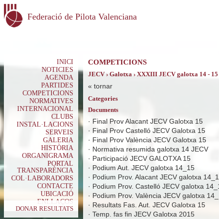
Federació de Pilota Valenciana
INICI
COMPETICIONS
NOTICIES
JECV › Galotxa › XXXIII JECV galotxa 14 - 15
AGENDA
PARTIDES
«
tornar
COMPETICIONS
Categories
NORMATIVES
INTERNACIONAL
Documents
CLUBS
·
Final Prov Alacant JECV Galotxa 15
INSTAL·LACIONS
·
Final Prov Castelló JECV Galotxa 15
SERVEIS
·
Final Prov València JECV Galotxa 15
GALERIA
HISTÒRIA
·
Normativa resumida galotxa 14 JECV
ORGANIGRAMA
·
Participació JECV GALOTXA 15
PORTAL
·
Podium Aut. JECV galotxa 14_15
TRANSPARÈNCIA
·
Podium Prov. Alacant JECV galotxa 14_
COL·LABORADORS
CONTACTE
·
Podium Prov. Castelló JECV galotxa 14_
UBICACIÓ
·
Podium Prov. València JECV galotxa 14
ENLLAÇOS
·
Resultats Fas. Aut. JECV Galotxa 15
DONAR RESULTATS
·
Temp. fas fin JECV Galotxa 2015