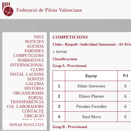
Federació de Pilota Valenciana
INICI
COMPETICIONS
NOTICIES
Clubs › Raspall › Individual Autonomic › 01-Pr
AGENDA
PARTIDES
«
tornar
COMPETICIONS
Classificacions
NORMATIVES
INTERNACIONAL
Grup A - Provisional
CLUBS
INSTAL·LACIONS
Equip
PJ
SERVEIS
GALERIA
1
Kilian Genoves
6
HISTÒRIA
ORGANIGRAMA
2
Eliseo Planes
6
PORTAL
TRANSPARÈNCIA
3
Perales Fenollet
6
COL·LABORADORS
CONTACTE
UBICACIÓ
4
Saul Muro
6
ENLLAÇOS
DONAR RESULTATS
Grup B - Provisional