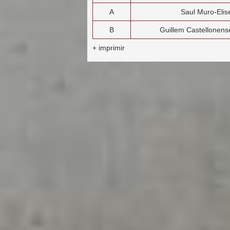
A
Saul Muro-Elis
B
Guillem Castellonen
+ imprimir