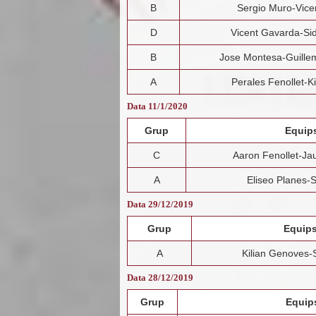
B
Sergio Muro-Vice
D
Vicent Gavarda-Si
B
Jose Montesa-Guille
A
Perales Fenollet-K
Data 11/1/2020
Grup
Equip
C
Aaron Fenollet-Ja
A
Eliseo Planes-
Data 29/12/2019
Grup
Equip
A
Kilian Genoves-
Data 28/12/2019
Grup
Equip