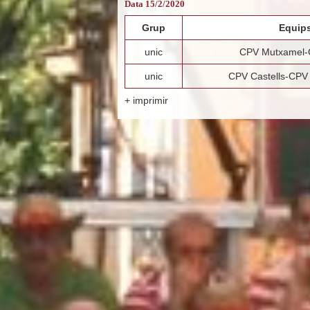
Data 15/2/2020
Grup
Equip
unic
CPV Mutxamel-
unic
CPV Castells-CPV 
+ imprimir