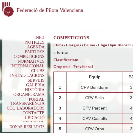
Federació de Pilota Valenciana
INICI
COMPETICIONS
NOTICIES
Clubs › Llargues i Palma › Lliga Dipu. Alacant ›
AGENDA
PARTIDES
«
tornar
COMPETICIONS
Classificacions
NORMATIVES
INTERNACIONAL
Grup unic - Provisional
CLUBS
INSTAL·LACIONS
Equip
P
SERVEIS
GALERIA
1
CPV Benidorm
3
HISTÒRIA
ORGANIGRAMA
2
CPV Sella
3
PORTAL
TRANSPARÈNCIA
3
CPV Parcent
4
COL·LABORADORS
CONTACTE
UBICACIÓ
4
CPV Castells
4
ENLLAÇOS
DONAR RESULTATS
5
CPV Orba
3