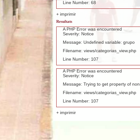
Line Number: 68
+ imprimir
Resultats
A PHP Error was encountered
Severity: Notice
Message: Undefined variable: grupo
Filename: views/categorias_view.php
Line Number: 107
A PHP Error was encountered
Severity: Notice
Message: Trying to get property of non
Filename: views/categorias_view.php
Line Number: 107
+ imprimir