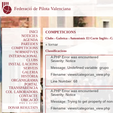
Federació de Pilota Valenciana
INICI
COMPETICIONS
NOTICIES
Clubs › Galotxa › Autonòmic El Corte Inglés › 
AGENDA
PARTIDES
«
tornar
COMPETICIONS
Classificacions
NORMATIVES
INTERNACIONAL
A PHP Error was encountered
CLUBS
Severity: Notice
INSTAL·LACIONS
Message: Undefined variable: grupo
SERVEIS
GALERIA
Filename: views/categorias_view.php
HISTÒRIA
ORGANIGRAMA
Line Number: 68
PORTAL
TRANSPARÈNCIA
A PHP Error was encountered
COL·LABORADORS
Severity: Notice
CONTACTE
UBICACIÓ
Message: Trying to get property of non
ENLLAÇOS
DONAR RESULTATS
Filename: views/categorias_view.php