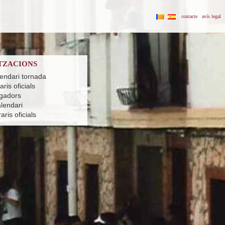
contacte
avís legal
TZACIONS
lendari tornada
ris oficials
ugadors
alendari
ris oficials