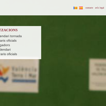
contacte
avís legal
TZACIONS
lendari tornada
ris oficials
ugadors
alendari
ris oficials