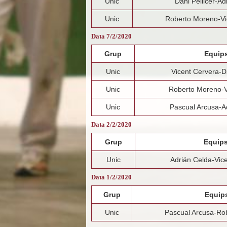
Unic
Dani Pellicer-Ad
Unic
Roberto Moreno-Vi
Data 7/2/2020
Grup
Equip
Unic
Vicent Cervera-Da
Unic
Roberto Moreno-V
Unic
Pascual Arcusa-A
Data 2/2/2020
Grup
Equip
Unic
Adrián Celda-Vic
Data 1/2/2020
Grup
Equip
Unic
Pascual Arcusa-Ro