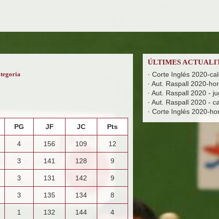
ÚLTIMES ACTUALI
ategoria
·
Corte Inglés 2020-ca
·
Aut. Raspall 2020-hora
·
Aut. Raspall 2020 - j
·
Aut. Raspall 2020 - c
·
Corte Inglés 2020-hora
PG
JF
JC
Pts
4
156
109
12
3
141
128
9
3
131
142
9
3
135
134
8
1
132
144
4