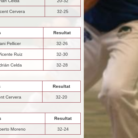
rián Celda
20-32
cent Cervera
32-25
s
Resultat
ni Pellicer
32-26
icente Ruiz
32-30
drián Celda
32-28
s
Resultat
ent Cervera
32-20
s
Resultat
berto Moreno
32-24