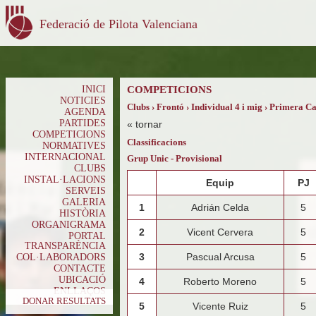
Federació de Pilota Valenciana
INICI
COMPETICIONS
NOTICIES
Clubs › Frontó › Individual 4 i mig › Primera C
AGENDA
PARTIDES
«
tornar
COMPETICIONS
Classificacions
NORMATIVES
INTERNACIONAL
Grup Unic - Provisional
CLUBS
INSTAL·LACIONS
Equip
PJ
SERVEIS
GALERIA
1
Adrián Celda
5
HISTÒRIA
ORGANIGRAMA
2
Vicent Cervera
5
PORTAL
TRANSPARÈNCIA
3
Pascual Arcusa
5
COL·LABORADORS
CONTACTE
UBICACIÓ
4
Roberto Moreno
5
ENLLAÇOS
DONAR RESULTATS
5
Vicente Ruiz
5