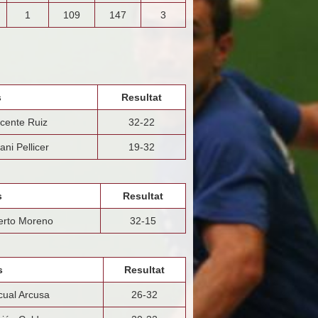
1
109
147
3
s
Resultat
icente Ruiz
32-22
ni Pellicer
19-32
s
Resultat
erto Moreno
32-15
s
Resultat
cual Arcusa
26-32