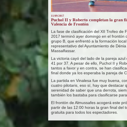
11/09/2017
Puchol II y Roberto completan la gran fi
Valencia de Frontón
La fase de clasificación del XII Trofeo de
2017 terminó ayer domingo en el frontón d
grupo B, que enfrentó a la formación local
representativo del Ayuntamiento de Dénia 
Massalfassar.
La victoria cayó del lado de la pareja azu
41 por 37. A pesar de ello, Puchol II y Ro
tantos a favor y en contra, se han clasif
final donde ya los esperaba la pareja de 
La partida en Vinalesa fue muy buena, con
cuatro pilotaris, eso sí, hay que destacar
serenidad de saber que una derrota, siem
también los bastaba para clasificarse para 
El frontón de Almussafes acogerá este p
partir de las 12:00 horas la gran final del 
gratuita para todos los espectadores.