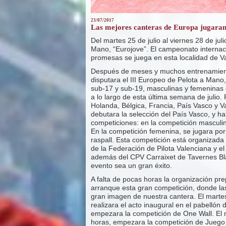
23/07/2017
Las mejores canteras de Europa jugaran
Del martes 25 de julio al viernes 28 de jul
Mano, “Eurojove”. El campeonato internac
promesas se juega en esta localidad de V
Después de meses y muchos entrenamient
disputara el III Europeo de Pelota a Mano
sub-17 y sub-19, masculinas y femeninas 
a lo largo de esta última semana de julio. P
Holanda, Bélgica, Francia, País Vasco y V
debutara la selección del País Vasco, y 
competiciones: en la competición masculin
En la competición femenina, se jugara por
raspall. Esta competición está organizada 
de la Federación de Pilota Valenciana y 
además del CPV Carraixet de Tavernes Bl
evento sea un gran éxito.
A falta de pocas horas la organización pre
arranque esta gran competición, donde las
gran imagen de nuestra cantera. El martes 
realizara el acto inaugural en el pabellón
empezara la competición de One Wall. El mi
horas, empezara la competición de Juego I