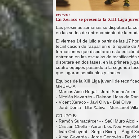
10/07/2017
En Xeraco se presenta la XIII Liga juveni
Las próximas semanas se disputara la comp
en las sedes de entrenamiento de la moda
El viernes 14 de julio a partir de las 17 ho
tecnificación de raspall en el trinquete de
formaciones que disputaran esta edición 
entrenan en las escuelas de tecnificación
disputara en dos fases, en la primera ju
cuatro equipos pasando a la segunda fase
que jugaran semifinales y finales.
Equipos de la XIII Liga juvenil de tecnifica
GRUPO A:
- Marcos Aielo Rugat - Jordi Sumacárcer 
- Nicolás Navarrés - Raimon Llosa de Rane
- Vicent Xeraco - Javi Oliva - Blai Oliva
- Jordi Dénia - Blai Xàtiva - Murcianet Vil
GRUPO B:
- Ramón Sumacárcer - - Saúl Muro Alcoi 
- Cristian Chella - Aarón Lloc Nou Fenollet
- Iván Ontinyent - Sergio Bicorp - Ángel X
- Ximo Gavarda - Jorge Genovés - David