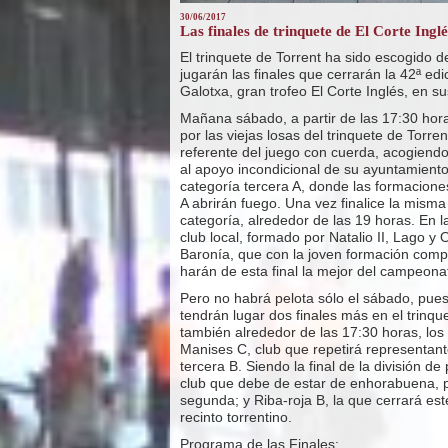
30/06/2017
Las finales de trinquete de El Corte Ingl
El trinquete de Torrent ha sido escogido 
jugarán las finales que cerrarán la 42ª 
Galotxa, gran trofeo El Corte Inglés, en s
Mañana sábado, a partir de las 17:30 hora
por las viejas losas del trinquete de Torre
referente del juego con cuerda, acogiendo
al apoyo incondicional de su ayuntamiento.
categoría tercera A, donde las formacion
A abrirán fuego. Una vez finalice la misma 
categoría, alrededor de las 19 horas. En la
club local, formado por Natalio II, Lago y 
Baronía, que con la joven formación compu
harán de esta final la mejor del campeona
Pero no habrá pelota sólo el sábado, pue
tendrán lugar dos finales más en el trinque
también alrededor de las 17:30 horas, los
Manises C, club que repetirá representante 
tercera B. Siendo la final de la división d
club que debe de estar de enhorabuena, pu
segunda; y Riba-roja B, la que cerrará est
recinto torrentino.
Programa de las Finales: