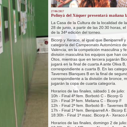
27/06/2017
Polinyà del Xúquer presentará mañana las
La Casa de la Cultura de la localidad de
28 de junio, a partir de las 20:30 horas, el
de la 34ª edición del torneo.
Bicorp y Xeraco, al igual que Beniparrell y
categoría del Campeonato Autonómico de R
Valencia, en la competición masculina y 
división masculina los equipos que han c
Otos, mientras que en tercera jugarán Bicor
jugará en la final de cuarta A ante Oliva B,
correspondiente a cuarta B. En las catego
Tavernes Blanques B en la final de segund
correspondiente a la división de bronce, 
jugarán la copa de cuarta categoría.
Horarios de las finales, sábado 1 de julio:
10h - Final 4ª fem. Borbotó C - Bicorp G
11h - Final 3ª fem. Meliana C - Bicorp F
12h - Final 2ª fem. Borbotó B - Tavernes 
17h - Final 1ª fem. Beniparrell A - Bicorp E
18:30h - Final 1ª masc. Bicorp A - Xeraco 
Horarios de las finales, domingo 2 de julio