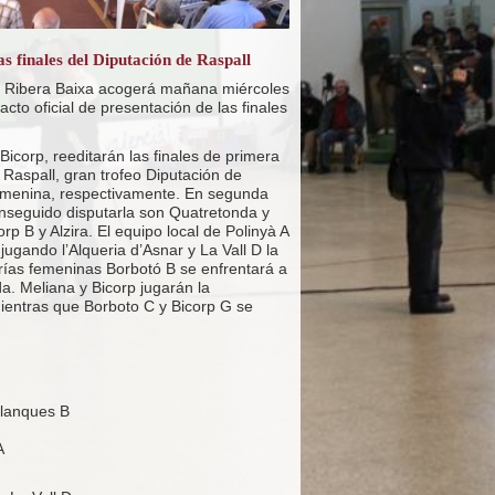
 finales del Diputación de Raspall
 la Ribera Baixa acogerá mañana miércoles
 acto oficial de presentación de las finales
 Bicorp, reeditarán las finales de primera
aspall, gran trofeo Diputación de
femenina, respectivamente. En segunda
onseguido disputarla son Quatretonda y
p B y Alzira. El equipo local de Polinyà A
 jugando l’Alqueria d’Asnar y La Vall D la
rías femeninas Borbotó B se enfrentará a
a. Meliana y Bicorp jugarán la
mientras que Borboto C y Bicorp G se
Blanques B
A
: