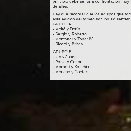
principio debe ser una confrontación muy
detalles.
Hay que recordar que los equipos que for
esta edición del torneo son los siguientes:
GRUPO A
- Moltó y Dorín
- Sergio y Roberto
- Montaner y Tonet IV
- Ricard y Brisca
GRUPO B
- Ian y Josep
- Pablo y Canari
- Marrahí y Sanchis
- Moncho y Coeter II