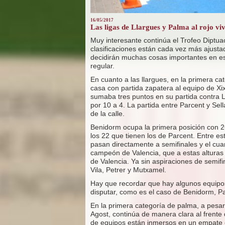
16/05/2017
Las ligas de Llargues y Palma al rojo vi
Muy interesante continúa el Trofeo Diptuac
clasificaciones están cada vez más ajustad
decidirán muchas cosas importantes en e
regular.
En cuanto a las llargues, en la primera ca
casa con partida zapatera al equipo de X
sumaba tres puntos en su partida contra L
por 10 a 4. La partida entre Parcent y Se
de la calle.
Benidorm ocupa la primera posición con 2
los 22 que tienen los de Parcent. Entre es
pasan directamente a semifinales y el cuar
campeón de Valencia, que a estas alturas
de Valencia. Ya sin aspiraciones de semif
Vila, Petrer y Mutxamel.
Hay que recordar que hay algunos equipos 
disputar, como es el caso de Benidorm, Par
En la primera categoría de palma, a pesa
Agost, continúa de manera clara al frente d
de equipos están inmersos en un empate c