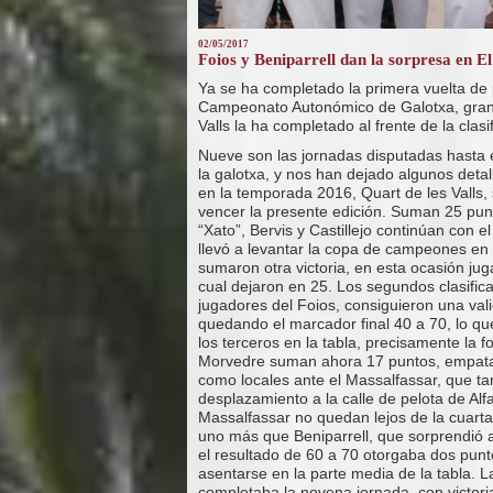
02/05/2017
Foios y Beniparrell dan la sorpresa en E
Ya se ha completado la primera vuelta de p
Campeonato Autonómico de Galotxa, gran tr
Valls la ha completado al frente de la clasi
Nueve son las jornadas disputadas hasta
la galotxa, y nos han dejado algunos det
en la temporada 2016, Quart de les Valls,
vencer la presente edición. Suman 25 punt
“Xato”, Bervis y Castillejo continúan con 
llevó a levantar la copa de campeones e
sumaron otra victoria, en esta ocasión jug
cual dejaron en 25. Los segundos clasifica
jugadores del Foios, consiguieron una valio
quedando el marcador final 40 a 70, lo qu
los terceros en la tabla, precisamente la
Morvedre suman ahora 17 puntos, empatad
como locales ante el Massalfassar, que t
desplazamiento a la calle de pelota de Alfa
Massalfassar no quedan lejos de la cuart
uno más que Beniparrell, que sorprendió a
el resultado de 60 a 70 otorgaba dos punto
asentarse en la parte media de la tabla. L
completaba la novena jornada, con victor