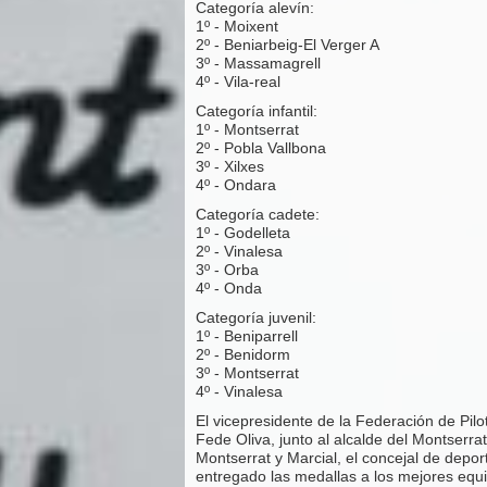
Categoría alevín:
1º - Moixent
2º - Beniarbeig-El Verger A
3º - Massamagrell
4º - Vila-real
Categoría infantil:
1º - Montserrat
2º - Pobla Vallbona
3º - Xilxes
4º - Ondara
Categoría cadete:
1º - Godelleta
2º - Vinalesa
3º - Orba
4º - Onda
Categoría juvenil:
1º - Beniparrell
2º - Benidorm
3º - Montserrat
4º - Vinalesa
El vicepresidente de la Federación de Pil
Fede Oliva, junto al alcalde del Montserr
Montserrat y Marcial, el concejal de depo
entregado las medallas a los mejores equ