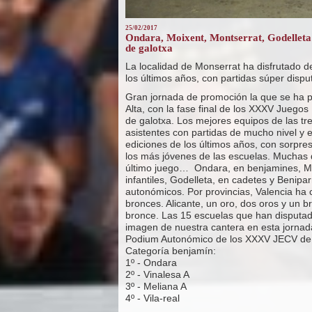
25/02/2017
Ondara, Moixent, Montserrat, Godellet
de galotxa
La localidad de Monserrat ha disfrutado de
los últimos años, con partidas súper dis
Gran jornada de promoción la que se ha pod
Alta, con la fase final de los XXXV Juego
de galotxa. Los mejores equipos de las tre
asistentes con partidas de mucho nivel y 
ediciones de los últimos años, con sorpre
los más jóvenes de las escuelas. Muchas d
último juego… Ondara, en benjamines, Moi
infantiles, Godelleta, en cadetes y Benipar
autonómicos. Por provincias, Valencia ha c
bronces. Alicante, un oro, dos oros y un 
bronce. Las 15 escuelas que han disputado
imagen de nuestra cantera en esta jornad
Podium Autonómico de los XXXV JECV de 
Categoría benjamín:
1º - Ondara
2º - Vinalesa A
3º - Meliana A
4º - Vila-real