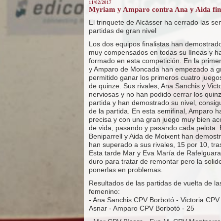
11/02/2017
Myriam y Amparo contra Ana y Aida final
El trinquete de Alcàsser ha cerrado las se
partidas de gran nivel
Los dos equipos finalistas han demostrad
muy compensados en todas su líneas y h
formado en esta competición. En la primer
y Amparo de Moncada han empezado a gran
permitido ganar los primeros cuatro juego
de quinze. Sus rivales, Ana Sanchis y Vic
nerviosas y no han podido cerrar los qui
partida y han demostrado su nivel, consig
de la partida. En esta semifinal, Amparo h
precisa y con una gran juego muy bien 
de vida, pasando y pasando cada pelota. 
Beniparrell y Aida de Moixent han demost
han superado a sus rivales, 15 por 10, tras
Esta tarde Mar y Eva María de Rafelguar
duro para tratar de remontar pero la solid
ponerlas en problemas.
Resultados de las partidas de vuelta de la
femenino:
- Ana Sanchis CPV Borbotó - Victoria CPV
Asnar - Amparo CPV Borbotó - 25