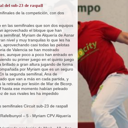
 del sub-23 de raspall
mifinales de la competición, con dos
o en las semifinales que son dos equipos
an aprovechado el bloque que han
a semifinal, Myriam de Alquería de Asnar
 nivel y muy tranquilas lo que les ha
s, aprovechando casi todas las pelotas
toria de Valencia se han mostrado
nzes, aunque poco a poco han entrado en
uiendo su primer juego en el quinto juego
a brillado a gran altura jugando de forma
acompañada por Myriam que es un seguro
En la segunda semifinal, Ana de
rado que van a más en cada partida, y
 la retirada por lesión de Mar de Bicorp.
af hasta ese momento habían peleado
ez de sus rivales les ha impedido
s semifinales Circuit sub-23 de raspall
 Rafelbunyol – 5 - Myriam CPV Alquería