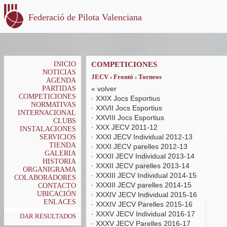
Federació de Pilota Valenciana
INICIO
COMPETICIONES
NOTICIAS
JECV › Frontó › Torneos
AGENDA
PARTIDAS
«
volver
COMPETICIONES
·
XXIX Jocs Esportius
NORMATIVAS
·
XXVII Jocs Esportius
INTERNACIONAL
·
XXVIII Jocs Esportius
CLUBS
·
XXX JECV 2011-12
INSTALACIONES
·
XXXI JECV Individual 2012-13
SERVICIOS
TIENDA
·
XXXI JECV parelles 2012-13
GALERIA
·
XXXII JECV Individual 2013-14
HISTORIA
·
XXXII JECV parelles 2013-14
ORGANIGRAMA
·
XXXIII JECV Individual 2014-15
COLABORADORES
·
XXXIII JECV parelles 2014-15
CONTACTO
UBICACIÓN
·
XXXIV JECV Individual 2015-16
ENLACES
·
XXXIV JECV Parelles 2015-16
·
XXXV JECV Individual 2016-17
DAR RESULTADOS
·
XXXV JECV Parelles 2016-17