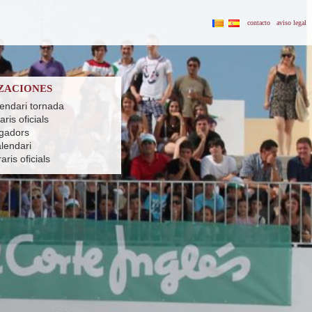
contacto
aviso legal
ZACIONES
lendari tornada
ris oficials
ugadors
alendari
ris oficials