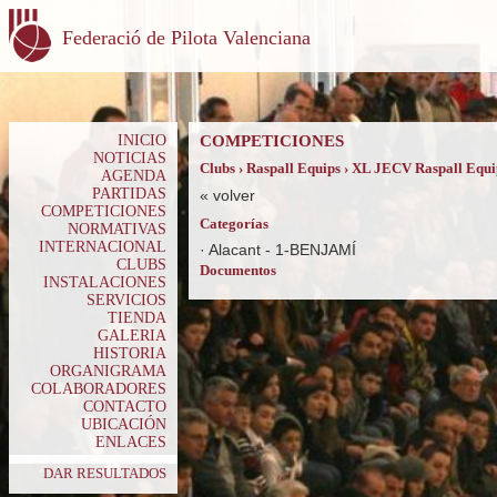
Federació de Pilota Valenciana
INICIO
COMPETICIONES
NOTICIAS
Clubs › Raspall Equips › XL JECV Raspall Equi
AGENDA
PARTIDAS
«
volver
COMPETICIONES
Categorías
NORMATIVAS
INTERNACIONAL
·
Alacant - 1-BENJAMÍ
CLUBS
Documentos
INSTALACIONES
SERVICIOS
TIENDA
GALERIA
HISTORIA
ORGANIGRAMA
COLABORADORES
CONTACTO
UBICACIÓN
ENLACES
DAR RESULTADOS