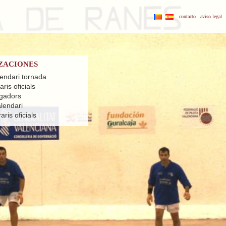
contacto
aviso legal
ZACIONES
lendari tornada
ris oficials
ugadors
alendari
ris oficials