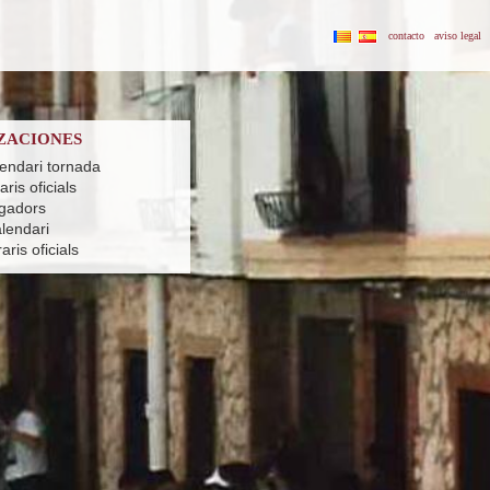
contacto
aviso legal
ZACIONES
lendari tornada
ris oficials
ugadors
alendari
ris oficials