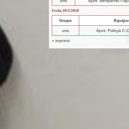
unic
Ajunt. Beniparrell I-Aju
Fecha 29/2/2020
Grupo
Equipo
unic
Ajunt. Polinyà C-
+ imprimir