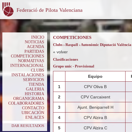
Federació de Pilota Valenciana
INICIO
COMPETICIONES
NOTICIAS
Clubs › Raspall › Autonòmic Diputació València
AGENDA
PARTIDAS
«
volver
COMPETICIONES
Clasificaciones
NORMATIVAS
INTERNACIONAL
Grupo unic - Provisional
CLUBS
INSTALACIONES
Equipo
SERVICIOS
TIENDA
1
CPV Oliva B
GALERIA
HISTORIA
2
CPV Carcaixent
ORGANIGRAMA
COLABORADORES
3
Ajunt. Beniparrell H
CONTACTO
UBICACIÓN
ENLACES
4
CPV Alzira B
DAR RESULTADOS
5
CPV Alzira C