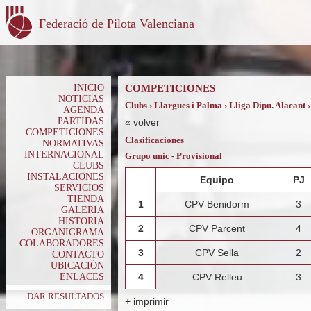
Federació de Pilota Valenciana
INICIO
COMPETICIONES
NOTICIAS
Clubs › Llargues i Palma › Lliga Dipu. Alacant 
AGENDA
PARTIDAS
«
volver
COMPETICIONES
Clasificaciones
NORMATIVAS
INTERNACIONAL
Grupo unic - Provisional
CLUBS
INSTALACIONES
Equipo
PJ
SERVICIOS
TIENDA
1
CPV Benidorm
3
GALERIA
HISTORIA
2
CPV Parcent
4
ORGANIGRAMA
COLABORADORES
3
CPV Sella
2
CONTACTO
UBICACIÓN
ENLACES
4
CPV Relleu
3
DAR RESULTADOS
+ imprimir