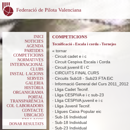
Federació de Pilota Valenciana
INICI
COMPETICIONS
NOTICIES
Tecnificació › Escala i corda › Tornejos
AGENDA
PARTIDES
«
tornar
COMPETICIONS
·
Circuit cadet e i c
NORMATIVES
·
Circuit Cespiva Escala i Corda
INTERNACIONAL
·
Circuit juvenil E i C
CLUBS
·
CIRCUITS FINAL CURS
INSTAL·LACIONS
·
Circuits Sub18 - Sub23 FTA EiC
SERVEIS
GALERIA
·
Informació General del Curs 2011_2012
HISTÒRIA
·
Lliga Cadet Tecnif.
ORGANIGRAMA
·
Lliga CESPIVA e i c sub-23
PORTAL
·
Lliga CESPIVA juvenil e i c
TRANSPARÈNCIA
COL·LABORADORS
·
Lliga Juvenil Tecnif.
CONTACTE
·
Lligues Caixa Popular eic
UBICACIÓ
·
Sub-16 Individual
ENLLAÇOS
·
Sub-18 Individual
DONAR RESULTATS
·
Sub-23 Individual